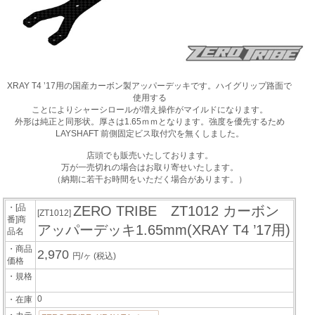
XRAY T4 ’17用の国産カーボン製アッパーデッキです。ハイグリップ路面で
使用する
ことによりシャーシロールが増え操作がマイルドになります。
外形は純正と同形状。厚さは1.65ｍｍとなります。強度を優先するため
LAYSHAFT 前側固定ビス取付穴を無くしました。
店頭でも販売いたしております。
万が一売切れの場合はお取り寄せいたします。
（納期に若干お時間をいただく場合があります。）
・[品
ZERO TRIBE ZT1012 カーボン
[ZT1012]
番]商
アッパーデッキ1.65mm(XRAY T4 ’17用)
品名
・商品
2,970
円/ヶ
(税込)
価格
・規格
0
・在庫
・カテ