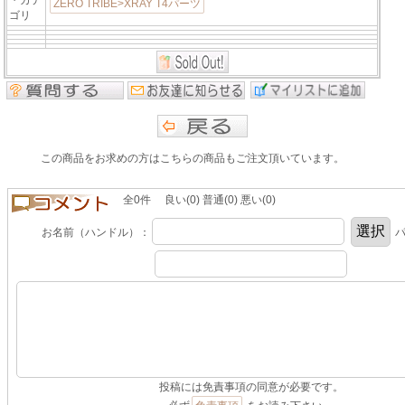
ZERO TRIBE>XRAY T4パーツ
ゴリ
この商品をお求めの方はこちらの商品もご注文頂いています。
全0件 良い(0) 普通(0) 悪い(0)
お名前（ハンドル）：
パ
投稿には免責事項の同意が必要です。