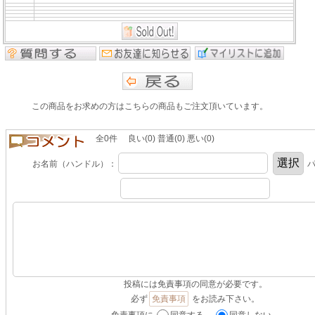
この商品をお求めの方はこちらの商品もご注文頂いています。
全0件 良い(0) 普通(0) 悪い(0)
お名前（ハンドル）：
パ
投稿には免責事項の同意が必要です。
必ず
免責事項
をお読み下さい。
免責事項に
同意する。
同意しない。