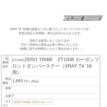
XRAY T4 ’18用の国産カーボン製フロントダンパーステーです。
外形は純正と同形状。厚さは3.0ｍｍとなります。
店頭でも販売いたしております。
万が一売切れの場合はお取り寄せいたします。
（納期に若干お時間をいただく場合があります。）
・[品
ZERO TRIBE ZT1008 カーボンフ
[ZT1008]
番]商
ロントダンパーステー（XRAY T4 ’18
品名
用）
・商品
1,683
円/ヶ
(税込)
価格
・規格
0
・在庫
・カテ
ZERO TRIBE>XRAY T4パーツ
ゴリ