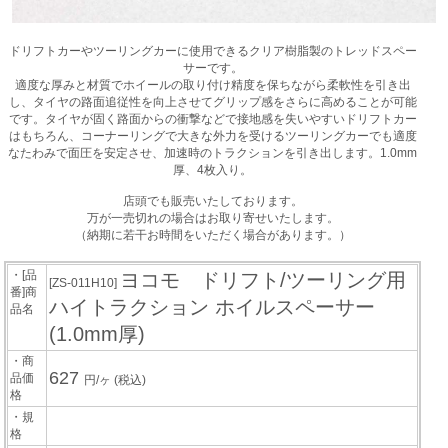
ドリフトカーやツーリングカーに使用できるクリア樹脂製のトレッドスペー
サーです。
適度な厚みと材質でホイールの取り付け精度を保ちながら柔軟性を引き出
し、タイヤの路面追従性を向上させてグリップ感をさらに高めることが可能
です。タイヤが固く路面からの衝撃などで接地感を失いやすいドリフトカー
はもちろん、コーナーリングで大きな外力を受けるツーリングカーでも適度
なたわみで面圧を安定させ、加速時のトラクションを引き出します。1.0mm
厚、4枚入り。
店頭でも販売いたしております。
万が一売切れの場合はお取り寄せいたします。
（納期に若干お時間をいただく場合があります。）
・[品
ヨコモ ドリフト/ツーリング用
[ZS-011H10]
番]商
ハイトラクション ホイルスペーサー
品名
(1.0mm厚)
・商
627
品価
円/ヶ
(税込)
格
・規
格