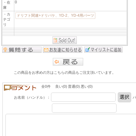
0
・在
庫
・カ
ドリフト関連>ドリパケ、YD-2、YD-4用パーツ
テゴ
リ
この商品をお求めの方はこちらの商品もご注文頂いています。
全0件 良い(0) 普通(0) 悪い(0)
お名前（ハンドル）：
パ