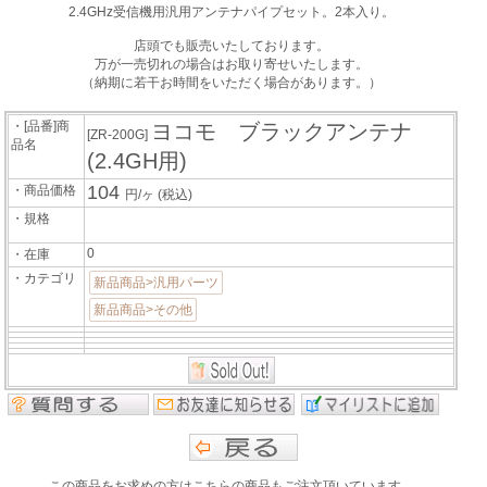
2.4GHz受信機用汎用アンテナパイプセット。2本入り。
店頭でも販売いたしております。
万が一売切れの場合はお取り寄せいたします。
（納期に若干お時間をいただく場合があります。）
・[品番]商
ヨコモ ブラックアンテナ
[ZR-200G]
品名
(2.4GH用)
104
・商品価格
円/ヶ
(税込)
・規格
0
・在庫
・カテゴリ
新品商品>汎用パーツ
新品商品>その他
この商品をお求めの方はこちらの商品もご注文頂いています。