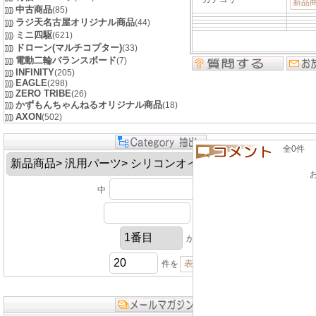
新品
中古商品
(85)
ラジ天名古屋オリジナル商品
(44)
ミニ四駆
(621)
ドローン(マルチコプター)
(33)
電動二輪バランスボード
(7)
INFINITY
(205)
EAGLE
(298)
ZERO TRIBE
(26)
かずもんちゃんねるオリジナル商品
(18)
AXON
(502)
全0件 良い
中
円以上
円以下
から
件を