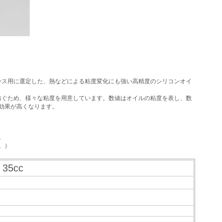
ース用に選定した、熱などによる粘度変化にも強い高精度のシリコンオイ
防ぐため、様々な粘度を用意しています。数値はオイルの粘度を表し、数
効果が高くなります。
。
。）
5cc