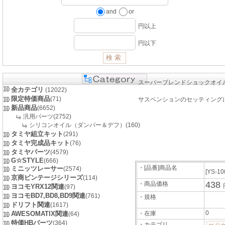
and
or
円以上
円以下
スーパーブレンドショックオイ
全カテゴリ
(12022)
限定特価商品
(71)
サスペンションのセッティング
新品商品
(6652)
汎用パーツ(2752)
シリコンオイル（ダンパー＆デフ）(160)
タミヤ組立キット
(291)
タミヤ完成品キット
(76)
タミヤパーツ
(4579)
G☆STYLE
(666)
・[品番]商品名
ミニッツレーサー
(2574)
[YS-10
京商ビンテージシリーズ
(114)
438
・商品価格
ヨコモYRX12関連
(97)
ヨコモBD7,BD8,BD9関連
(761)
・規格
ドリフト関連
(1617)
0
AWESOMATIX関連
・在庫
(64)
特価HBパーツ
(364)
・カテゴリ