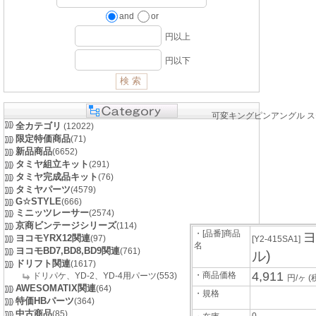
and
or
円以上
円以下
可変キングピンアングル 
全カテゴリ
(12022)
限定特価商品
(71)
新品商品
(6652)
タミヤ組立キット
(291)
タミヤ完成品キット
(76)
タミヤパーツ
(4579)
G☆STYLE
(666)
ミニッツレーサー
(2574)
京商ビンテージシリーズ
(114)
・[品番]商品
ヨ
ヨコモYRX12関連
(97)
[Y2-415SA1]
名
ヨコモBD7,BD8,BD9関連
(761)
ル)
ドリフト関連
(1617)
4,911
・商品価格
ドリパケ、YD-2、YD-4用パーツ(553)
円/ヶ
(
AWESOMATIX関連
(64)
・規格
特価HBパーツ
(364)
中古商品
(85)