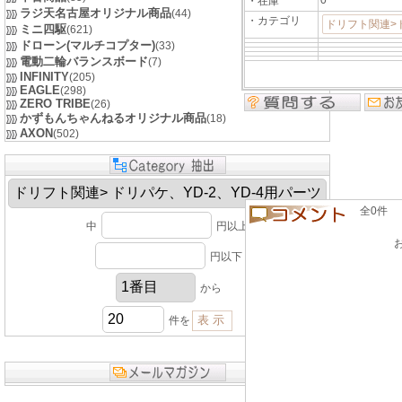
0
・在庫
ラジ天名古屋オリジナル商品
(44)
・カテゴリ
ドリフト関連>ド
ミニ四駆
(621)
ドローン(マルチコプター)
(33)
電動二輪バランスボード
(7)
INFINITY
(205)
EAGLE
(298)
ZERO TRIBE
(26)
かずもんちゃんねるオリジナル商品
(18)
AXON
(502)
全0件 良い
中
円以上
円以下
から
件を