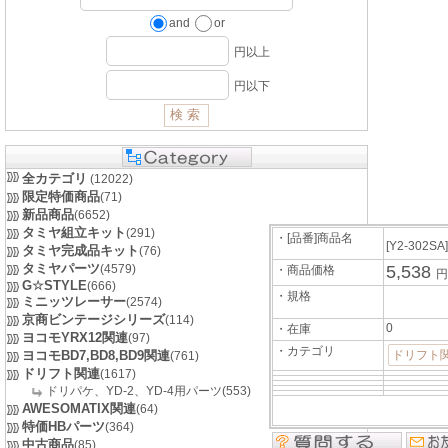
and
or
円以上
円以下
全カテゴリ
(12022)
限定特価商品
(71)
新品商品
(6652)
タミヤ組立キット
(291)
・[品番]商品名
[Y2-302SA
タミヤ完成品キット
(76)
タミヤパーツ
(4579)
5,538
・商品価格
円
G☆STYLE
(666)
・規格
ミニッツレーサー
(2574)
京商ビンテージシリーズ
(114)
0
・在庫
ヨコモYRX12関連
(97)
・カテゴリ
ヨコモBD7,BD8,BD9関連
ドリフト関
(761)
ドリフト関連
(1617)
ドリパケ、YD-2、YD-4用パーツ(553)
AWESOMATIX関連
(64)
特価HBパーツ
(364)
中古商品
(85)