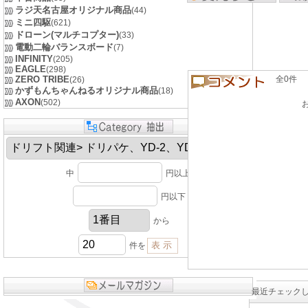
ラジ天名古屋オリジナル商品
(44)
ミニ四駆
(621)
ドローン(マルチコプター)
(33)
電動二輪バランスボード
(7)
INFINITY
(205)
EAGLE
(298)
ZERO TRIBE
全0件 良い
(26)
かずもんちゃんねるオリジナル商品
(18)
AXON
(502)
中
円以上
円以下
から
件を
最近チェック