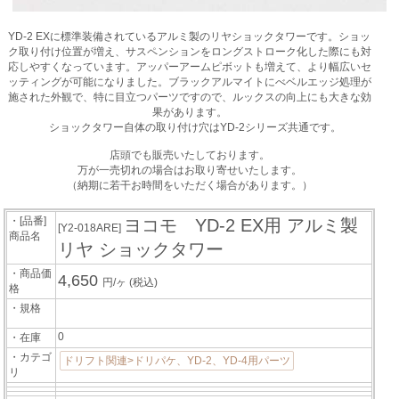
YD-2 EXに標準装備されているアルミ製のリヤショックタワーです。ショッ
ク取り付け位置が増え、サスペンションをロングストローク化した際にも対
応しやすくなっています。アッパーアームピボットも増えて、より幅広いセ
ッティングが可能になりました。ブラックアルマイトにべベルエッジ処理が
施された外観で、特に目立つパーツですので、ルックスの向上にも大きな効
果があります。
ショックタワー自体の取り付け穴はYD-2シリーズ共通です。
店頭でも販売いたしております。
万が一売切れの場合はお取り寄せいたします。
（納期に若干お時間をいただく場合があります。）
・[品番]
ヨコモ YD-2 EX用 アルミ製
[Y2-018ARE]
商品名
リヤ ショックタワー
・商品価
4,650
円/ヶ
(税込)
格
・規格
0
・在庫
・カテゴ
ドリフト関連>ドリパケ、YD-2、YD-4用パーツ
リ