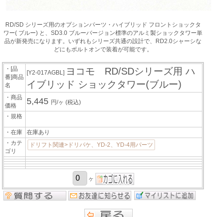
RD/SD シリーズ用のオプションパーツ・ハイブリッド フロントショックタ
ワー( ブルー) と、SD3.0 ブルーバージョン標準のアルミ製ショックタワー単
品が新発売になります。いずれもシリーズ共通の設計で、RD2.0シャーシな
どにもボルトオンで装着が可能です。
・[品
ヨコモ RD/SDシリーズ用 ハ
[Y2-017AGBL]
番]商品
イブリッド ショックタワー(ブルー)
名
・商品
5,445
円/ヶ
(税込)
価格
・規格
・在庫
在庫あり
・カテ
ドリフト関連>ドリパケ、YD-2、YD-4用パーツ
ゴリ
ヶ