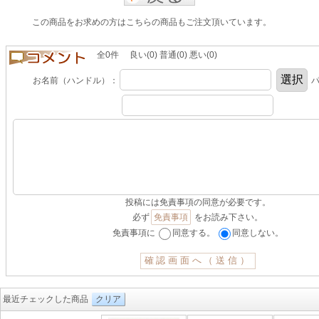
この商品をお求めの方はこちらの商品もご注文頂いています。
全0件 良い(0) 普通(0) 悪い(0)
お名前（ハンドル）：
パ
投稿には免責事項の同意が必要です。
必ず
免責事項
をお読み下さい。
免責事項に
同意する。
同意しない。
最近チェックした商品
クリア