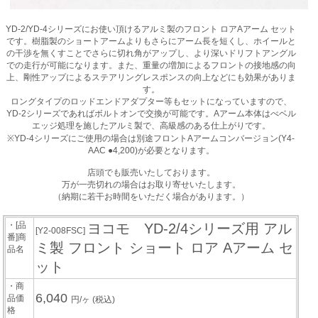
YD-2/YD-4シリーズにお使い頂けるアルミ製のフロント ロアAアーム セット
です。樹脂製のショートアームよりもさらにアーム長を短くし、ホイールと
の干渉を無くすことでさらに切れ角がアップし、より深いドリフトアングル
での走行が可能になります。また、重量の増加によるフロントの接地感の向
上、剛性アップによるステアリングレスポンスの向上などにも効果がありま
す。
ロングタイプのロッドエンドアダプター等もセットになっていますので、
YD-2シリーズであればボルトオンで交換が可能です。Aアーム本体はべベル
エッジ処理を施したアルミ製で、高級感のある仕上がりです。
※YD-4シリーズにご使用の場合は別途フロントAアームコンバージョン(Y4-
AAC ●4,200)が必要となります。
店頭でも販売いたしております。
万が一売切れの場合はお取り寄せいたします。
（納期に若干お時間をいただく場合があります。）
・[品
ヨコモ YD-2/4シリーズ用 アル
[Y2-008FSC]
番]商
ミ製 フロント ショート ロア Aアーム セ
品名
ット
・商
6,040
品価
円/ヶ
(税込)
格