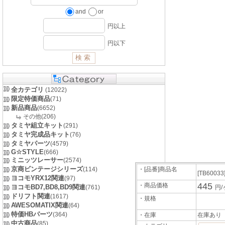
and
or
円以上
円以下
全カテゴリ
(12022)
限定特価商品
(71)
新品商品
(6652)
その他(206)
タミヤ組立キット
(291)
タミヤ完成品キット
(76)
タミヤパーツ
(4579)
G☆STYLE
(666)
ミニッツレーサー
(2574)
京商ビンテージシリーズ
(114)
・[品番]商品名
[TB60033
ヨコモYRX12関連
(97)
445
・商品価格
ヨコモBD7,BD8,BD9関連
(761)
円/
ドリフト関連
(1617)
・規格
AWESOMATIX関連
(64)
特価HBパーツ
(364)
・在庫
在庫あり
中古商品
(85)