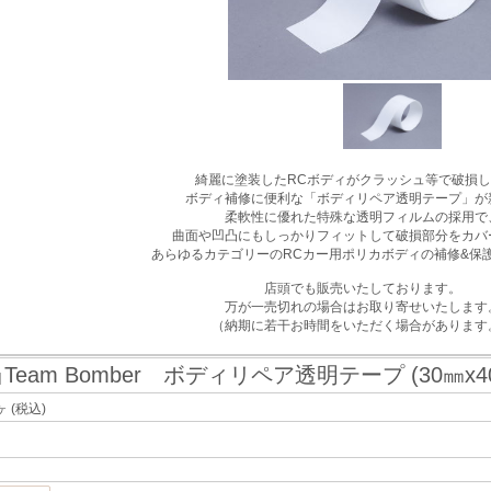
綺麗に塗装したRCボディがクラッシュ等で破損
ボディ補修に便利な「ボディリペア透明テープ」が
柔軟性に優れた特殊な透明フィルムの採用で
曲面や凹凸にもしっかりフィットして破損部分をカバ
あらゆるカテゴリーのRCカー用ポリカボディの補修&保
店頭でも販売いたしております。
万が一売切れの場合はお取り寄せいたします
（納期に若干お時間をいただく場合があります
Team Bomber ボディリペア透明テープ (30㎜x40
]
ヶ
(税込)