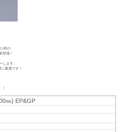
した時の
新登場！
、
ーします。
護に最適です！
。
。）
0㎜) EP&GP