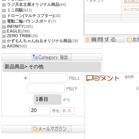
・カテゴリ
新品商品
ラジ天名古屋オリジナル商品
(44)
G☆ST
ミニ四駆
(621)
ドローン(マルチコプター)
(33)
電動二輪バランスボード
(7)
INFINITY
(205)
EAGLE
(298)
ZERO TRIBE
(26)
かずもんちゃんねるオリジナル商品
(18)
AXON
(502)
全0件 良い
中
円以上
円以下
から
件を