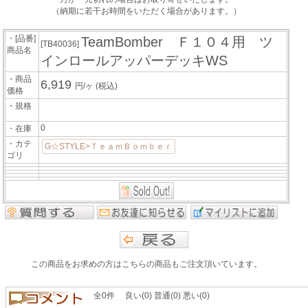
（納期に若干お時間をいただく場合があります。）
・[品番]
TeamBomber Ｆ１０４用 ツ
[TB40036]
商品名
インロールアッパーデッキWS
・商品
6,919
円/ヶ
(税込)
価格
・規格
0
・在庫
・カテ
G☆STYLE>ＴｅａｍＢｏｍｂｅｒ
ゴリ
この商品をお求めの方はこちらの商品もご注文頂いています。
全0件 良い(0) 普通(0) 悪い(0)