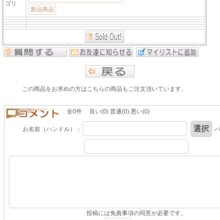
ゴリ
新品商品
この商品をお求めの方はこちらの商品もご注文頂いています。
全0件 良い(0) 普通(0) 悪い(0)
お名前（ハンドル）：
パ
投稿には免責事項の同意が必要です。