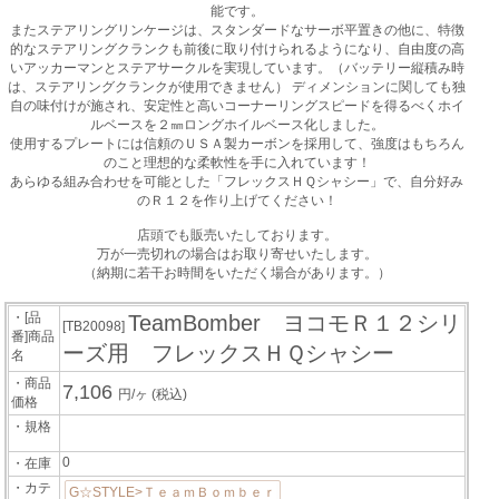
能です。
またステアリングリンケージは、スタンダードなサーボ平置きの他に、特徴
的なステアリングクランクも前後に取り付けられるようになり、自由度の高
いアッカーマンとステアサークルを実現しています。（バッテリー縦積み時
は、ステアリングクランクが使用できません） ディメンションに関しても独
自の味付けが施され、安定性と高いコーナーリングスピードを得るべくホイ
ルベースを２㎜ロングホイルベース化しました。
使用するプレートには信頼のＵＳＡ製カーボンを採用して、強度はもちろん
のこと理想的な柔軟性を手に入れています！
あらゆる組み合わせを可能とした「フレックスＨＱシャシー」で、自分好み
のＲ１２を作り上げてください！
店頭でも販売いたしております。
万が一売切れの場合はお取り寄せいたします。
（納期に若干お時間をいただく場合があります。）
・[品
TeamBomber ヨコモＲ１２シリ
[TB20098]
番]商品
ーズ用 フレックスＨＱシャシー
名
・商品
7,106
円/ヶ
(税込)
価格
・規格
0
・在庫
・カテ
G☆STYLE>ＴｅａｍＢｏｍｂｅｒ