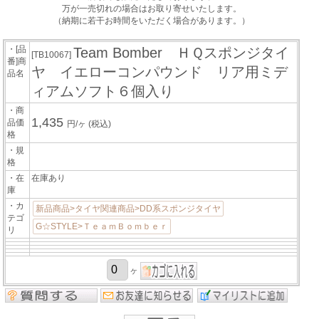
万が一売切れの場合はお取り寄せいたします。
（納期に若干お時間をいただく場合があります。）
・[品
Team Bomber ＨＱスポンジタイ
[TB10067]
番]商
ヤ イエローコンパウンド リア用ミデ
品名
ィアムソフト６個入り
・商
1,435
品価
円/ヶ
(税込)
格
・規
格
・在
在庫あり
庫
・カ
新品商品>タイヤ関連商品>DD系スポンジタイヤ
テゴ
G☆STYLE>ＴｅａｍＢｏｍｂｅｒ
リ
ヶ