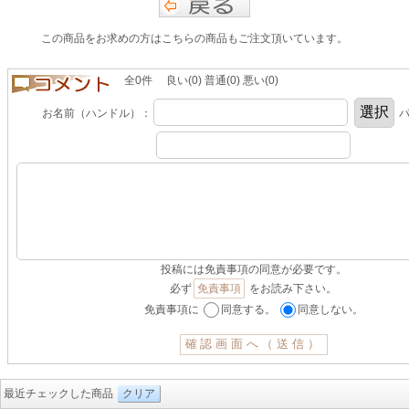
この商品をお求めの方はこちらの商品もご注文頂いています。
全0件 良い(0) 普通(0) 悪い(0)
お名前（ハンドル）：
パ
投稿には免責事項の同意が必要です。
必ず
免責事項
をお読み下さい。
免責事項に
同意する。
同意しない。
最近チェックした商品
クリア