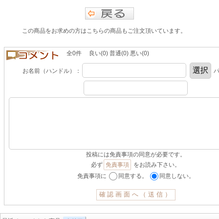
この商品をお求めの方はこちらの商品もご注文頂いています。
全0件 良い(0) 普通(0) 悪い(0)
お名前（ハンドル）：
パ
投稿には免責事項の同意が必要です。
必ず
免責事項
をお読み下さい。
免責事項に
同意する。
同意しない。