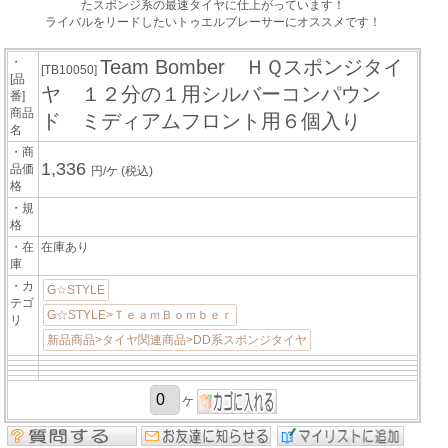
たスポンジ系の最速タイヤに仕上がっています！
ライバルをリードしたいトゥエルブレーサーにオススメです！
・
Team Bomber ＨＱスポンジタイ
[TB10050]
[品
ヤ １２分の１用シルバーコンパウン
番]
商品
ド ミディアムフロント用６個入り
名
・商
1,336
品価
円/ケ
(税込)
格
・規
格
・在
在庫あり
庫
・カ
G☆STYLE
テゴ
G☆STYLE>ＴｅａｍＢｏｍｂｅｒ
リ
新品商品>タイヤ関連商品>DD系スポンジタイヤ
ケ