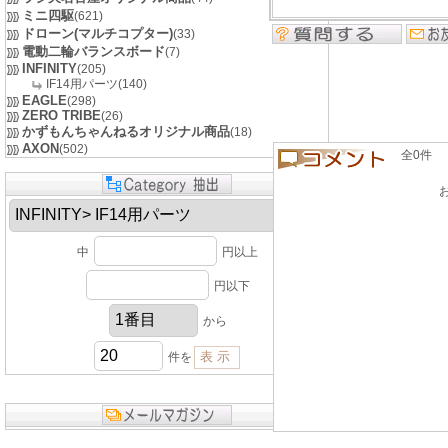
ミニ四駆
(621)
ドローン(マルチコプター)
(33)
電動二輪バランスボード
(7)
INFINITY
(205)
IF14用パーツ(140)
EAGLE
(298)
ZERO TRIBE
(26)
かずもんちゃんねるオリジナル商品
(18)
AXON
(502)
全0件 良い
中
円以上
円以下
から
件を