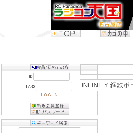
ID
INFINITY 鋼
PASS