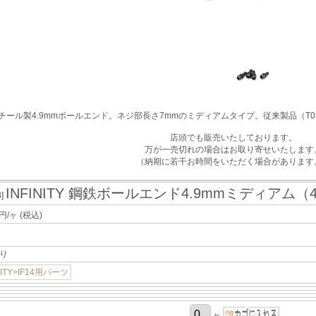
チール製4.9mmボールエンド。ネジ部長さ7mmのミディアムタイプ。従来製品（T
店頭でも販売いたしております。
万が一売切れの場合はお取り寄せいたします
（納期に若干お時間をいただく場合があります
INFINITY 鋼鉄ボールエンド4.9mmミディアム（
B]
円/ヶ
(税込)
り
NITY>IF14用パーツ
ヶ