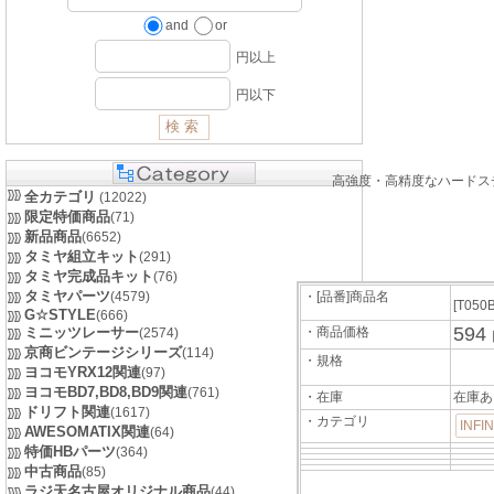
and
or
円以上
円以下
高強度・高精度なハードス
全カテゴリ
(12022)
限定特価商品
(71)
新品商品
(6652)
タミヤ組立キット
(291)
タミヤ完成品キット
(76)
タミヤパーツ
(4579)
・[品番]商品名
[T050
G☆STYLE
(666)
594
ミニッツレーサー
・商品価格
(2574)
京商ビンテージシリーズ
(114)
・規格
ヨコモYRX12関連
(97)
ヨコモBD7,BD8,BD9関連
(761)
・在庫
在庫あ
ドリフト関連
(1617)
・カテゴリ
INFI
AWESOMATIX関連
(64)
特価HBパーツ
(364)
中古商品
(85)
ラジ天名古屋オリジナル商品
(44)