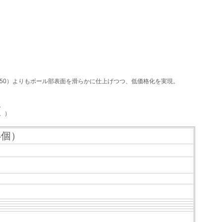
050）よりもボール部表面を滑らかに仕上げつつ、低価格化を実現。
。
。）
4個）