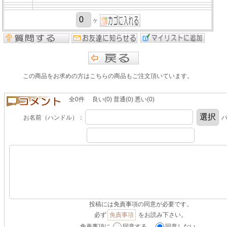
ヶ
この商品をお求めの方はこちらの商品もご注文頂いています。
全0件 良い(0) 普通(0) 悪い(0)
お名前（ハンドル）：
パ
投稿には免責事項の同意が必要です。
必ず
免責事項
をお読み下さい。
免責事項に
同意する。
同意しない。