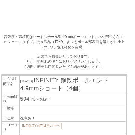
高強度・高精度なハードスチール製4.9mmボールエンド。ネジ部長さ5mm
のショートタイプ。従来製品（T049）よりもボール部表面を滑らかに仕上
げつつ、低価格化を実現。
店頭でも販売いたしております。
万が一売切れの場合はお取り寄せいたします。
（納期に若干お時間をいただく場合があります。）
・[品番]
INFINITY 鋼鉄ボールエンド
[T049B]
商品名
4.9mmショート（4個）
・商品価
594
円/ヶ
(税込)
格
・規格
・在庫
在庫あり
・カテゴ
INFINITY>IF14用パーツ
リ