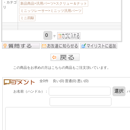
・カテゴ
新品商品>汎用パーツ>スクリュー＆ナット
リ
ミニッツレーサー>ミニッツ汎用パーツ
ミニ四駆
ヶ
この商品をお求めの方はこちらの商品もご注文頂いています。
全0件 良い(0) 普通(0) 悪い(0)
お名前（ハンドル）：
パ