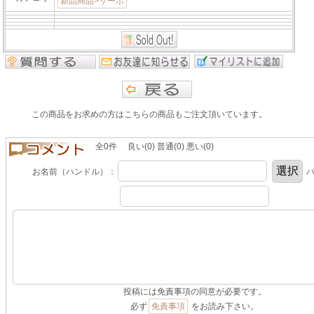
新品商品>サーボ
この商品をお求めの方はこちらの商品もご注文頂いています。
全0件 良い(0) 普通(0) 悪い(0)
お名前（ハンドル）：
パ
投稿には免責事項の同意が必要です。
必ず
免責事項
をお読み下さい。