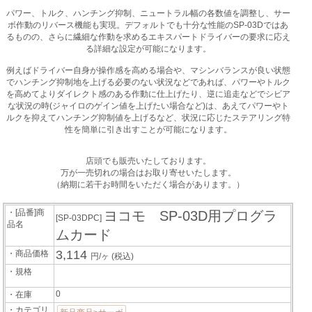
パワー、トルク、ハンチング抑制、ニュートラル幅の各数値を調整し、サー
ボ作動のリバース機能も実現。デフォルトでも十分な性能のSP-03Dではあ
るものの、さらに繊細な作動を求めるエキスパートドライバーの要求に応え
る詳細な設定が可能になります。
例えばドライバー自身が操作感を高める場合や、マシンバランスが良い状態
でハンチング抑制地を上げる必要のない状況などであれば、パワーやトルク
を高めてよりダイレクト感のある作動に仕上げたり、逆に追走などでシビア
な状況の時(ジャイロのゲイン値を上げたい場合など)は、あえてパワーやト
ルクを抑えてハンチング抑制値を上げるなど、状況に応じたステアリング特
性を簡単に引き出すことが可能になります。
店頭でも販売いたしております。
万が一売切れの場合はお取り寄せいたします。
（納期に若干お時間をいただく場合があります。）
・[品番]商
ヨコモ SP-03D用プログラ
[SP-03DPC]
品名
ムカード
3,114
・商品価格
円/ヶ
(税込)
・規格
0
・在庫
・カテゴリ