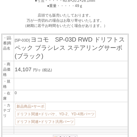
●寸法・・・・・40.8×20.2×26.1mm
●重量・・・・・49ｇ
店頭でも販売いたしております。
万が一売切れの場合はお取り寄せいたします。
（納期に若干お時間をいただく場合があります。）
・[品
ヨコモ SP-03D RWD ドリフトス
[SP-03D]
番]商
ペック ブラシレス ステアリングサーボ
品名
(ブラック)
・商
14,107
品価
円/ヶ
(税込)
格
・規
格
0
・在
庫
・カ
新品商品>サーボ
テゴ
ドリフト関連>ドリパケ、YD-2、YD-4用パーツ
リ
ドリフト関連>ドリフト汎用パーツ