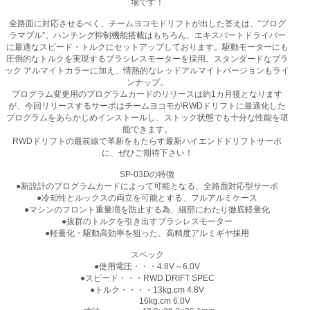
場です！
全路面に対応させるべく、チームヨコモドリフトが出した答えは、“プログ
ラマブル”。ハンチング抑制機能搭載はもちろん、エキスパートドライバー
に最適なスピード・トルクにセットアップしております。駆動モーターにも
圧倒的なトルクを実現するブラシレスモーターを採用。スタンダードなブラ
ック アルマイトカラーに加え、情熱的なレッドアルマイトバージョンもライ
ンナップ。
プログラム変更用のプログラムカードのリリースは約1カ月後となります
が、今回リリースするサーボはチームヨコモがRWDドリフトに最適化した
プログラムをあらかじめインストールし、ストック状態でも十分な性能を堪
能できます。
RWDドリフトの最前線で革新をもたらす最新ハイエンドドリフトサーボ
に、ぜひご期待下さい！
SP-03Dの特徴
●新設計のプログラムカードによって可能となる、全路面対応型サーボ
●冷却性とルックスの両立を可能とする、フルアルミケース
●マシンのフロント重量増を防止する為、細部にわたり徹底軽量化
●抜群のトルクを引き出すブラシレスモーター
●軽量化・駆動高効率を狙った、高精度アルミギヤ採用
スペック
●使用電圧・・・4.8V～6.0V
●スピード・・・RWD DRIFT SPEC
●トルク・・・・13kg.cm 4.8V
16kg.cm 6.0V