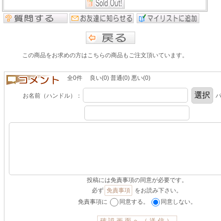
この商品をお求めの方はこちらの商品もご注文頂いています。
全0件 良い(0) 普通(0) 悪い(0)
お名前（ハンドル）：
パ
投稿には免責事項の同意が必要です。
必ず
免責事項
をお読み下さい。
免責事項に
同意する。
同意しない。