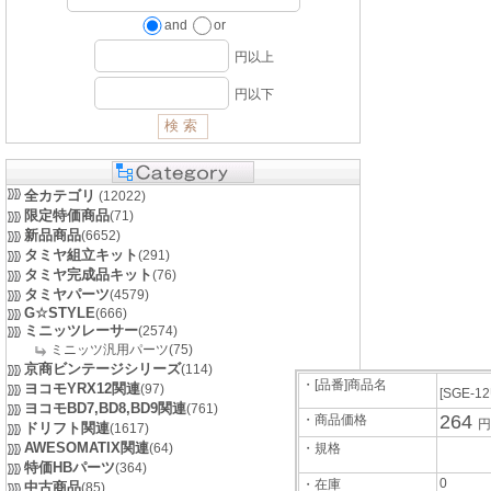
and
or
円以上
円以下
全カテゴリ
(12022)
限定特価商品
(71)
新品商品
(6652)
タミヤ組立キット
(291)
タミヤ完成品キット
(76)
タミヤパーツ
(4579)
G☆STYLE
(666)
ミニッツレーサー
(2574)
ミニッツ汎用パーツ(75)
京商ビンテージシリーズ
(114)
・[品番]商品名
ヨコモYRX12関連
(97)
[SGE-1
ヨコモBD7,BD8,BD9関連
(761)
264
・商品価格
円
ドリフト関連
(1617)
AWESOMATIX関連
(64)
・規格
特価HBパーツ
(364)
0
・在庫
中古商品
(85)