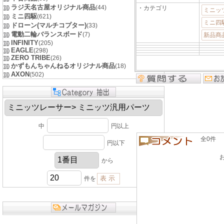
ラジ天名古屋オリジナル商品
(44)
・カテゴリ
ミニッ
ミニ四駆
(621)
ミニ四
ドローン(マルチコプター)
(33)
電動二輪バランスボード
(7)
新品商
INFINITY
(205)
EAGLE
(298)
ZERO TRIBE
(26)
かずもんちゃんねるオリジナル商品
(18)
AXON
(502)
中
円以上
全0件 良い
円以下
から
件を