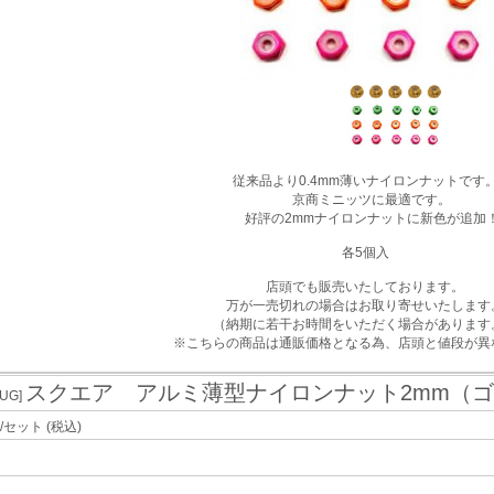
従来品より0.4mm薄いナイロンナットです
京商ミニッツに最適です。
好評の2mmナイロンナットに新色が追加
各5個入
店頭でも販売いたしております。
万が一売切れの場合はお取り寄せいたします
（納期に若干お時間をいただく場合があります
※こちらの商品は通販価格となる為、店頭と値段が異
スクエア アルミ薄型ナイロンナット2mm（
2UG]
/セット
(税込)