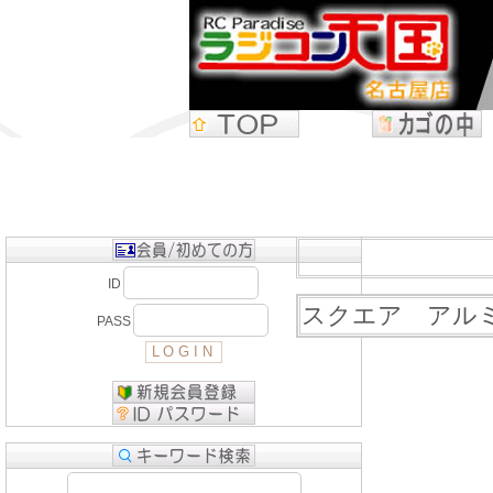
ID
スクエア アル
PASS