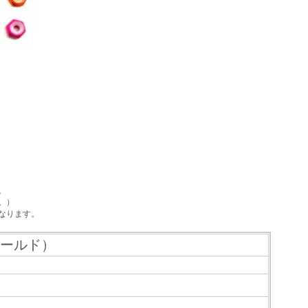
。
！
。
。）
なります。
ゴールド）