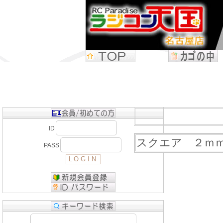
ID
スクエア ２ｍ
PASS