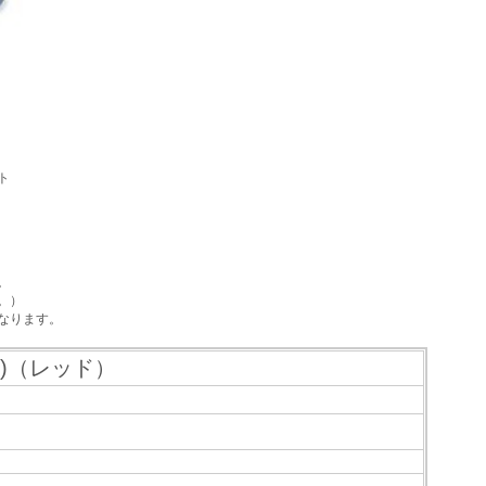
ト
。
。）
なります。
)（レッド）