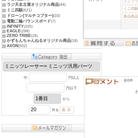
ミニッツ
ラジ天名古屋オリジナル商品
(44)
ミニ四
ミニ四駆
(621)
ドローン(マルチコプター)
(33)
新品商品
電動二輪バランスボード
(7)
INFINITY
(205)
EAGLE
(298)
ZERO TRIBE
(26)
かずもんちゃんねるオリジナル商品
(18)
AXON
(502)
中
円以上
全0件 良い
円以下
から
件を