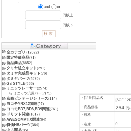
and
or
円以上
円以下
全カテゴリ
(12022)
限定特価商品
(71)
新品商品
(6652)
タミヤ組立キット
(291)
タミヤ完成品キット
(76)
タミヤパーツ
(4579)
G☆STYLE
(666)
ミニッツレーサー
(2574)
ミニッツ汎用パーツ(75)
・[品番]商品名
京商ビンテージシリーズ
(114)
[SGE-12
ヨコモYRX12関連
(97)
264
・商品価格
円
ヨコモBD7,BD8,BD9関連
(761)
ドリフト関連
(1617)
・規格
AWESOMATIX関連
(64)
0
・在庫
特価HBパーツ
(364)
中古商品
(85)
・カテゴリ