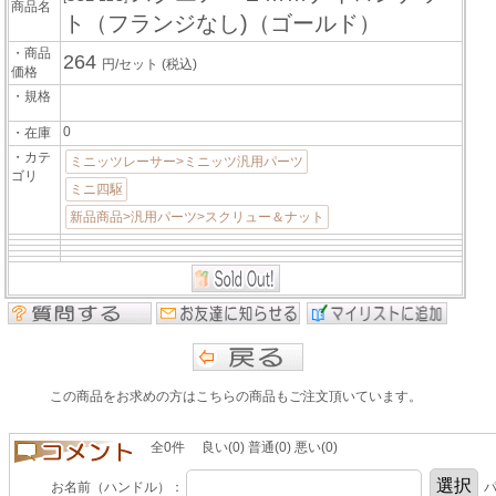
商品名
ト（フランジなし)（ゴールド）
・商品
264
円/セット
(税込)
価格
・規格
0
・在庫
・カテ
ミニッツレーサー>ミニッツ汎用パーツ
ゴリ
ミニ四駆
新品商品>汎用パーツ>スクリュー＆ナット
この商品をお求めの方はこちらの商品もご注文頂いています。
全0件 良い(0) 普通(0) 悪い(0)
お名前（ハンドル）：
パ