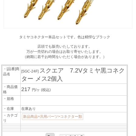
タミヤコネクター単品セットです。色は精悍なブラック
店頭でも販売いたしております。
万が一売切れの場合はお取り寄せいたします。
（納期に若干お時間をいただく場合があります。）
・[品番]商
スクエア 7.2Vタミヤ黒コネク
[SGC-24F]
品名
ター メス2個入
・商品価
217
円/ヶ
(税込)
格
・規格
・在庫
在庫あり
・カテゴ
新品商品>汎用パーツ>コネクター類
リ