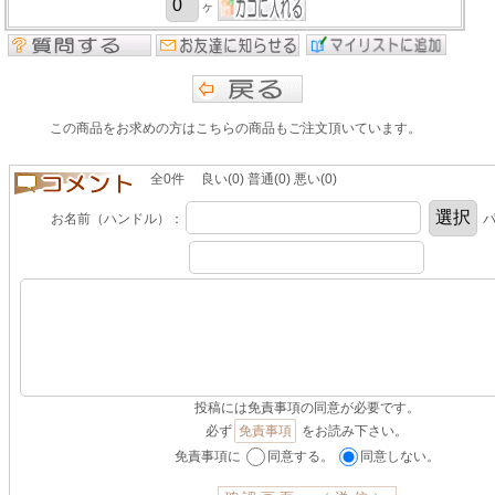
ヶ
この商品をお求めの方はこちらの商品もご注文頂いています。
全0件 良い(0) 普通(0) 悪い(0)
お名前（ハンドル）：
パ
投稿には免責事項の同意が必要です。
必ず
免責事項
をお読み下さい。
免責事項に
同意する。
同意しない。