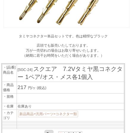
タミヤコネクター単品セットです。色は精悍なブラック
店頭でも販売いたしております。
万が一売切れの場合はお取り寄せいたします。
（納期に若干お時間をいただく場合があります。）
・[品番]
スクエア 7.2Vタミヤ黒コネクタ
[SGC-24]
商品名
ー 1ペア/オス・メス各1個入
・商品
217
円/ヶ
(税込)
価格
・規格
・在庫
在庫あり
・カテ
新品商品>汎用パーツ>コネクター類
ゴリ