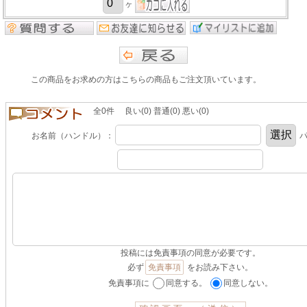
ヶ
この商品をお求めの方はこちらの商品もご注文頂いています。
全0件 良い(0) 普通(0) 悪い(0)
お名前（ハンドル）：
パ
投稿には免責事項の同意が必要です。
必ず
免責事項
をお読み下さい。
免責事項に
同意する。
同意しない。