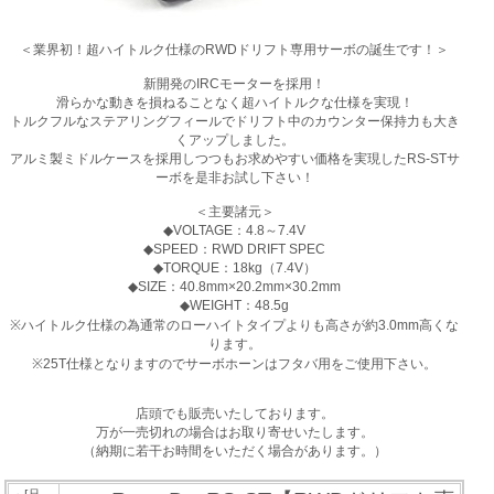
＜業界初！超ハイトルク仕様のRWDドリフト専用サーボの誕生です！＞
新開発のIRCモーターを採用！
滑らかな動きを損ねることなく超ハイトルクな仕様を実現！
トルクフルなステアリングフィールでドリフト中のカウンター保持力も大き
くアップしました。
アルミ製ミドルケースを採用しつつもお求めやすい価格を実現したRS-STサ
ーボを是非お試し下さい！
＜主要諸元＞
◆VOLTAGE：4.8～7.4V
◆SPEED：RWD DRIFT SPEC
◆TORQUE：18kg（7.4V）
◆SIZE：40.8mm×20.2mm×30.2mm
◆WEIGHT：48.5g
※ハイトルク仕様の為通常のローハイトタイプよりも高さが約3.0mm高くな
ります。
※25T仕様となりますのでサーボホーンはフタバ用をご使用下さい。
店頭でも販売いたしております。
万が一売切れの場合はお取り寄せいたします。
（納期に若干お時間をいただく場合があります。）