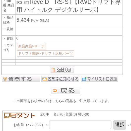
・[品
Reve D RS-ST【RWDドリフト専
[RS-ST]
番]商品
用 ハイトルク デジタルサーボ】
名
・商品
5,434
円/ヶ
(税込)
価格
・規格
0
・在庫
・カテ
新品商品>サーボ
ゴリ
ドリフト関連>ドリフト汎用パーツ
この商品をお求めの方はこちらの商品もご注文頂いています。
全0件 良い(0) 普通(0) 悪い(0)
お名前（ハンドル）：
パ