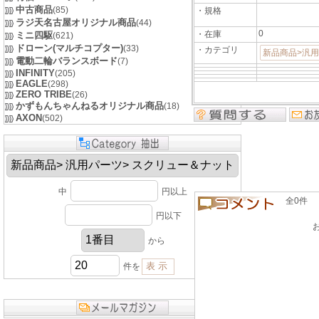
中古商品
(85)
・規格
ラジ天名古屋オリジナル商品
(44)
0
・在庫
ミニ四駆
(621)
ドローン(マルチコプター)
(33)
・カテゴリ
新品商品>汎
電動二輪バランスボード
(7)
INFINITY
(205)
EAGLE
(298)
ZERO TRIBE
(26)
かずもんちゃんねるオリジナル商品
(18)
AXON
(502)
中
円以上
全0件 良い
円以下
から
件を