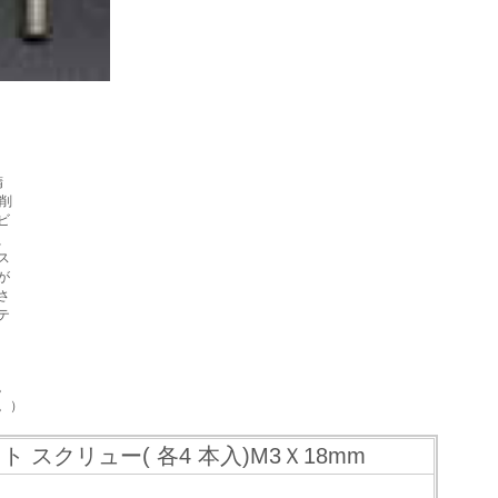
精
削
ビ
、
ス
が
さ
テ
。
。）
スクリュー( 各4 本入)M3Ｘ18mm