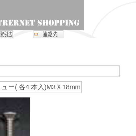
 各4 本入)M3Ｘ18mm