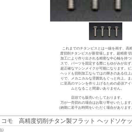
これまでのチタンビスとは一線を画す、高
度切削チタンビスが新登場します。超精密 切
加工により作り出される精密な中心軸を持つ
スで、パーツを固定する際にもゆがみが出ず
超正確なマシンメイクが可能になります。ビ
ヘッドも切削加工ならではの輝きのある仕上
りで、メカニカルな雰囲気もぐっと向上。ま
に至高のマシンを作り上げるための必須アイ
ムとなること間違いありません。
店頭でも販売いたしております。
万が一売切れの場合はお取り寄せいたします
（納期に若干お時間をいただく場合があります
ヨコモ 高精度切削チタン製フラット ヘッドソケット 
込)