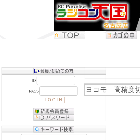
ID
ヨコモ 高精度切削
PASS