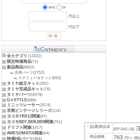
and
or
円以上
円以下
全カテゴリ
(12022)
限定特価商品
(71)
新品商品
(6652)
汎用パーツ(2752)
スクリュー＆ナット(653)
タミヤ組立キット
(291)
タミヤ完成品キット
(76)
タミヤパーツ
(4579)
G☆STYLE
(666)
ミニッツレーサー
(2574)
京商ビンテージシリーズ
(114)
ヨコモYRX12関連
(97)
ヨコモBD7,BD8,BD9関連
(761)
・[品番]商品名
ドリフト関連
(1617)
[RP-042-18]
AWESOMATIX関連
(64)
763
・商品価格
円/ヶ
(税
特価HBパーツ
(364)