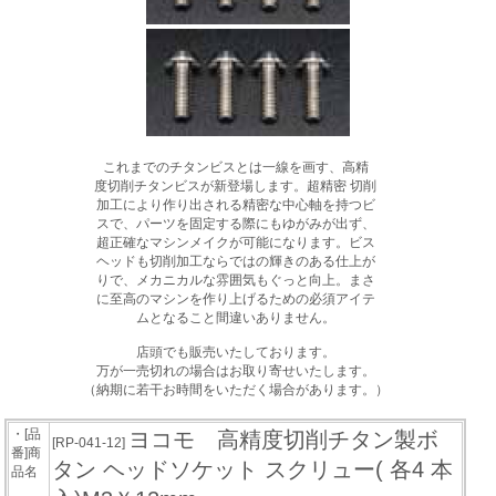
これまでのチタンビスとは一線を画す、高精
度切削チタンビスが新登場します。超精密 切削
加工により作り出される精密な中心軸を持つビ
スで、パーツを固定する際にもゆがみが出ず、
超正確なマシンメイクが可能になります。ビス
ヘッドも切削加工ならではの輝きのある仕上が
りで、メカニカルな雰囲気もぐっと向上。まさ
に至高のマシンを作り上げるための必須アイテ
ムとなること間違いありません。
店頭でも販売いたしております。
万が一売切れの場合はお取り寄せいたします。
（納期に若干お時間をいただく場合があります。）
・[品
ヨコモ 高精度切削チタン製ボ
[RP-041-12]
番]商
タン ヘッドソケット スクリュー( 各4 本
品名