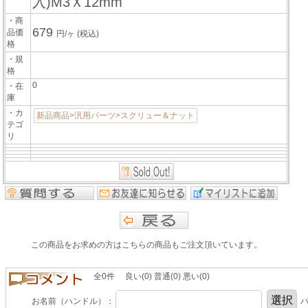
入)M3Ｘ12mm
・商
679
品価
円/ヶ
(税込)
格
・規
格
0
・在
庫
・カ
新品商品>汎用パーツ>スクリュー＆ナット
テゴ
リ
この商品をお求めの方はこちらの商品もご注文頂いています。
全0件 良い(0) 普通(0) 悪い(0)
お名前（ハンドル）：
パ