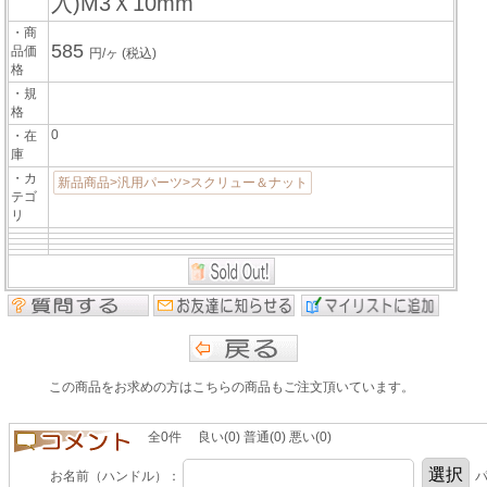
入)M3Ｘ10mm
・商
585
品価
円/ヶ
(税込)
格
・規
格
0
・在
庫
・カ
新品商品>汎用パーツ>スクリュー＆ナット
テゴ
リ
この商品をお求めの方はこちらの商品もご注文頂いています。
全0件 良い(0) 普通(0) 悪い(0)
お名前（ハンドル）：
パ