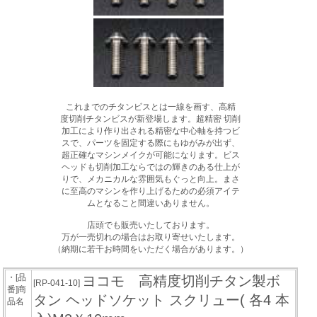
これまでのチタンビスとは一線を画す、高精
度切削チタンビスが新登場します。超精密 切削
加工により作り出される精密な中心軸を持つビ
スで、パーツを固定する際にもゆがみが出ず、
超正確なマシンメイクが可能になります。ビス
ヘッドも切削加工ならではの輝きのある仕上が
りで、メカニカルな雰囲気もぐっと向上。まさ
に至高のマシンを作り上げるための必須アイテ
ムとなること間違いありません。
店頭でも販売いたしております。
万が一売切れの場合はお取り寄せいたします。
（納期に若干お時間をいただく場合があります。）
・[品
ヨコモ 高精度切削チタン製ボ
[RP-041-10]
番]商
タン ヘッドソケット スクリュー( 各4 本
品名