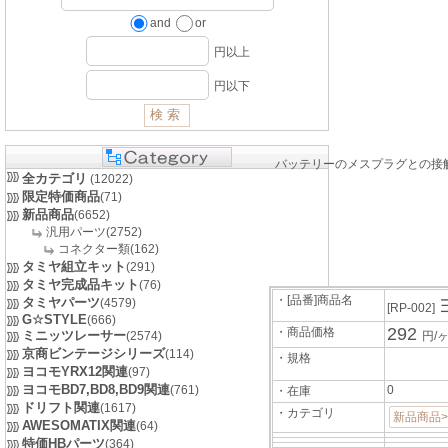
and
or
円以上
円以下
バッテリーのメスプラグとの接
全カテゴリ
(12022)
限定特価商品
(71)
新品商品
(6652)
汎用パーツ(2752)
コネクター類(162)
タミヤ組立キット
(291)
タミヤ完成品キット
(76)
・[品番]商品名
タミヤパーツ
(4579)
[RP-002]
G☆STYLE
(666)
292
・商品価格
ミニッツレーサー
(2574)
円/
京商ビンテージシリーズ
(114)
・規格
ヨコモYRX12関連
(97)
ヨコモBD7,BD8,BD9関連
(761)
0
・在庫
ドリフト関連
(1617)
・カテゴリ
新品商品
AWESOMATIX関連
(64)
特価HBパーツ
(364)