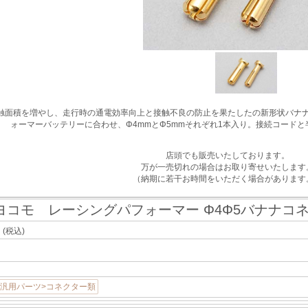
触面積を増やし、走行時の通電効率向上と接触不良の防止を果たしたの新形状バナ
ォーマーバッテリーに合わせ、Φ4mmとΦ5mmそれぞれ1本入り。接続コード
店頭でも販売いたしております。
万が一売切れの場合はお取り寄せいたします
（納期に若干お時間をいただく場合があります
ヨコモ レーシングパフォーマー Φ4Φ5バナナコネ
ヶ
(税込)
>汎用パーツ>コネクター類