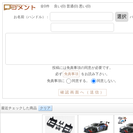
全0件 良い(0) 普通(0) 悪い(0)
お名前（ハンドル）：
パ
投稿には免責事項の同意が必要です。
必ず
免責事項
をお読み下さい。
免責事項に
同意する。
同意しない。
最近チェックした商品
クリア