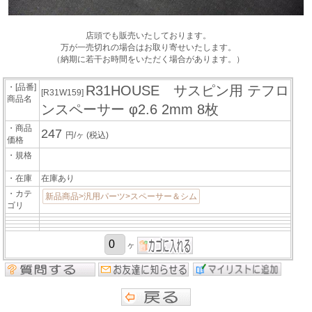
店頭でも販売いたしております。
万が一売切れの場合はお取り寄せいたします。
（納期に若干お時間をいただく場合があります。）
・[品番]
R31HOUSE サスピン用 テフロ
[R31W159]
商品名
ンスペーサー φ2.6 2mm 8枚
・商品
247
円/ヶ
(税込)
価格
・規格
・在庫
在庫あり
・カテ
新品商品>汎用パーツ>スペーサー＆シム
ゴリ
ヶ