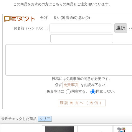
この商品をお求めの方はこちらの商品もご注文頂いています。
全0件 良い(0) 普通(0) 悪い(0)
お名前（ハンドル）：
パ
投稿には免責事項の同意が必要です。
必ず
免責事項
をお読み下さい。
免責事項に
同意する。
同意しない。
最近チェックした商品
クリア