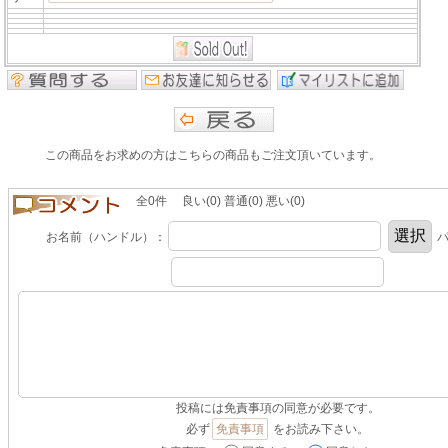
この商品をお求めの方はこちらの商品もご注文頂いています。
全0件 良い(0) 普通(0) 悪い(0)
お名前（ハンドル）：
パ
投稿には免責事項の同意が必要です。
必ず
免責事項
をお読み下さい。