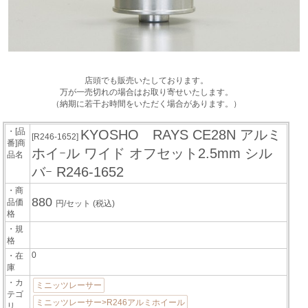
店頭でも販売いたしております。
万が一売切れの場合はお取り寄せいたします。
（納期に若干お時間をいただく場合があります。）
・[品
KYOSHO RAYS CE28N アルミ
[R246-1652]
番]商
ホイｰル ワイド オフセット2.5mm シル
品名
バｰ R246-1652
・商
880
品価
円/セット
(税込)
格
・規
格
0
・在
庫
・カ
ミニッツレーサー
テゴ
ミニッツレーサー>R246アルミホイール
リ