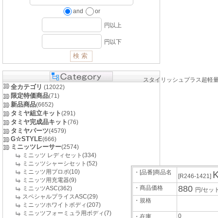
and
or
円以上
円以下
スタイリッシュプラス超軽量アル
全カテゴリ
(12022)
限定特価商品
(71)
新品商品
(6652)
タミヤ組立キット
(291)
タミヤ完成品キット
(76)
タミヤパーツ
(4579)
G☆STYLE
(666)
ミニッツレーサー
(2574)
ミニッツ レディセット(334)
ミニッツシャーシセット(52)
ミニッツ用プロポ(10)
・[品番]商品名
[R246-1421]
ミニッツ用充電器(9)
880
・商品価格
ミニッツASC(362)
円/セッ
スペシャルプライスASC(29)
・規格
ミニッツホワイトボディ(207)
ミニッツフォーミュラ用ボディ(7)
0
・在庫