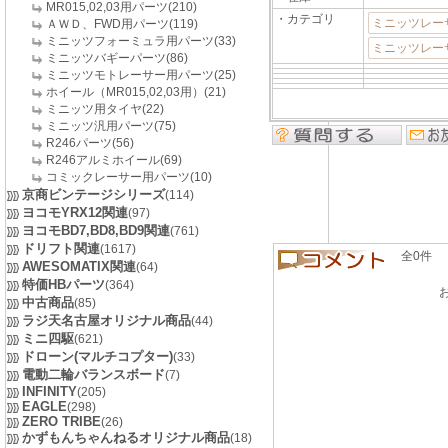
MR015,02,03用パーツ(210)
・カテゴリ
ミニッツレー
ＡＷＤ、FWD用パーツ(119)
ミニッツフォーミュラ用パーツ(33)
ミニッツレーサ
ミニッツバギーパーツ(86)
ミニッツモトレーサー用パーツ(25)
ホイール（MR015,02,03用）(21)
ミニッツ用タイヤ(22)
ミニッツ汎用パーツ(75)
R246パーツ(56)
R246アルミホイール(69)
コミックレーサー用パーツ(10)
京商ビンテージシリーズ
(114)
ヨコモYRX12関連
(97)
ヨコモBD7,BD8,BD9関連
(761)
ドリフト関連
(1617)
全0件 良い
AWESOMATIX関連
(64)
特価HBパーツ
(364)
中古商品
(85)
ラジ天名古屋オリジナル商品
(44)
ミニ四駆
(621)
ドローン(マルチコプター)
(33)
電動二輪バランスボード
(7)
INFINITY
(205)
EAGLE
(298)
ZERO TRIBE
(26)
かずもんちゃんねるオリジナル商品
(18)