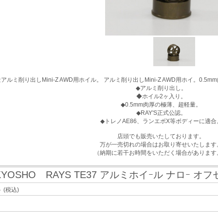
ミ削り出しMini-Z AWD用ホイル。 アルミ削り出しMini-Z AWD用ホイ。0
◆アルミ削り出し。
◆ホイル2ヶ入り。
◆0.5mm肉厚の極薄、超軽量。
◆RAY'S正式公認。
◆トレノAE86、ランエボX等ボディーに適合
店頭でも販売いたしております。
万が一売切れの場合はお取り寄せいたします
（納期に若干お時間をいただく場合があります
KYOSHO RAYS TE37 アルミホイｰル ナロｰ オフセ
ト
(税込)