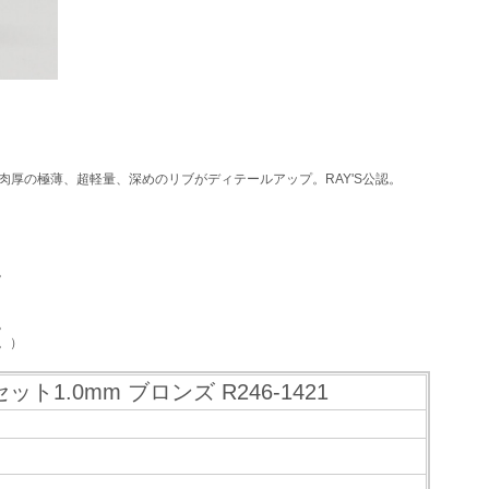
.5mm肉厚の極薄、超軽量、深めのリブがディテールアップ。RAY'S公認。
。
。
。）
ット1.0mm ブロンズ R246-1421