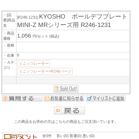
・[品
KYOSHO ボールデフプレート
[R246-1231]
番]商品
MINI-Z MRシリーズ用 R246-1231
名
・商品
1,056
円/セット
(税込)
価格
・規格
0
・在庫
・カテ
ミニッツレーサー
ゴリ
ミニッツレーサー>R246パーツ
この商品をお求めの方はこちらの商品もご注文頂いています。
全0件 良い(0) 普通(0) 悪い(0)