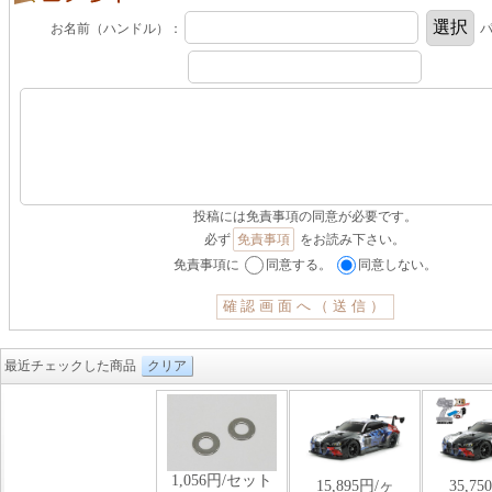
お名前（ハンドル）：
パ
投稿には免責事項の同意が必要です。
必ず
免責事項
をお読み下さい。
免責事項に
同意する。
同意しない。
最近チェックした商品
クリア