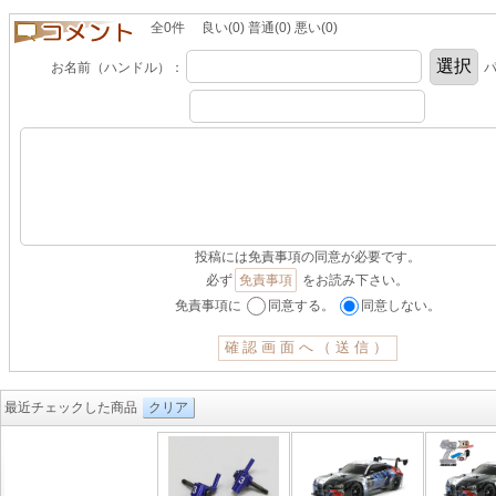
全0件 良い(0) 普通(0) 悪い(0)
お名前（ハンドル）：
パ
投稿には免責事項の同意が必要です。
必ず
免責事項
をお読み下さい。
免責事項に
同意する。
同意しない。
最近チェックした商品
クリア