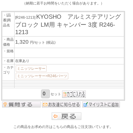
（納期に若干お時間をいただく場合があります。）
・[品
KYOSHO アルミステアリング
[R246-1213]
番]商
ブロック LM用 キャンバー 3度 R246-
品名
1213
・商品
1,320
円/セット
(税込)
価格
・規格
・在庫
在庫あり
・カテ
ミニッツレーサー
ゴリ
ミニッツレーサー>R246パーツ
セット
この商品をお求めの方はこちらの商品もご注文頂いています。