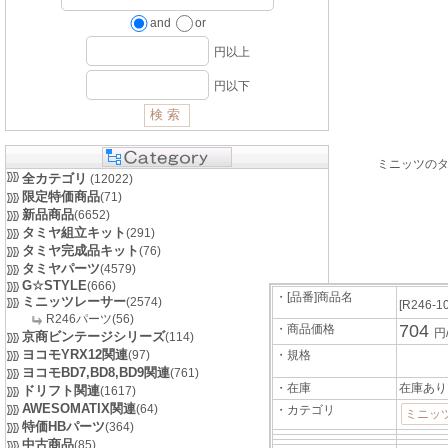
and
or
円以上
円以下
ミニッツの
全カテゴリ
(12022)
限定特価商品
(71)
新品商品
(6652)
タミヤ組立キット
(291)
タミヤ完成品キット
(76)
タミヤパーツ
(4579)
G☆STYLE
(666)
・[品番]商品名
ミニッツレーサー
(2574)
[R246-1
R246パーツ(56)
704
・商品価格
円
京商ビンテージシリーズ
(114)
ヨコモYRX12関連
(97)
・規格
ヨコモBD7,BD8,BD9関連
(761)
・在庫
在庫あり
ドリフト関連
(1617)
AWESOMATIX関連
(64)
・カテゴリ
ミニッツ
特価HBパーツ
(364)
中古商品
(85)