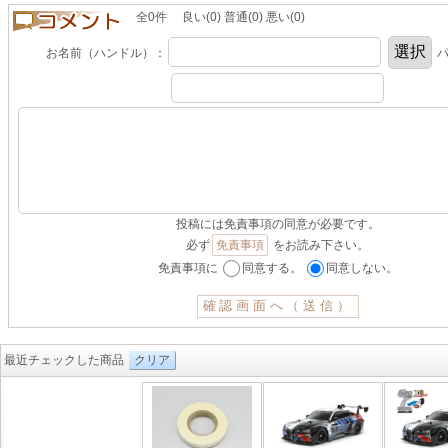
全0件 良い(0) 普通(0) 悪い(0)
お名前（ハンドル）：
パ
投稿には免責事項の同意が必要です。
必ず
免責事項
をお読み下さい。
免責事項に
同意する。
同意しない。
最近チェックした商品
クリア