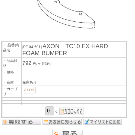
AXON TC10 EX HARD
・[品番]商
[PF-04-501]
品名
FOAM BUMPER
・商品価
792
円/ヶ
(税込)
格
・規格
・在庫
在庫あり
・カテゴ
AXON
リ
ヶ