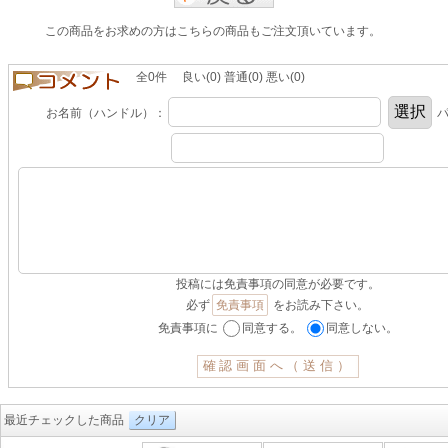
この商品をお求めの方はこちらの商品もご注文頂いています。
全0件 良い(0) 普通(0) 悪い(0)
お名前（ハンドル）：
パ
投稿には免責事項の同意が必要です。
必ず
免責事項
をお読み下さい。
免責事項に
同意する。
同意しない。
最近チェックした商品
クリア