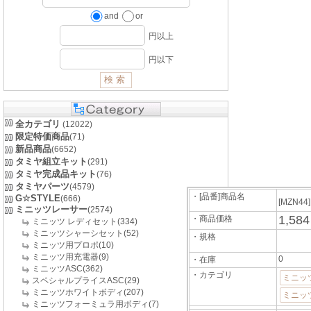
and
or
円以上
円以下
全カテゴリ
(12022)
限定特価商品
(71)
新品商品
(6652)
タミヤ組立キット
(291)
タミヤ完成品キット
(76)
タミヤパーツ
(4579)
・[品番]商品名
G☆STYLE
(666)
[MZN44
ミニッツレーサー
(2574)
1,58
・商品価格
ミニッツ レディセット(334)
ミニッツシャーシセット(52)
・規格
ミニッツ用プロポ(10)
ミニッツ用充電器(9)
0
・在庫
ミニッツASC(362)
・カテゴリ
ミニッ
スペシャルプライスASC(29)
ミニッツホワイトボディ(207)
ミニッ
ミニッツフォーミュラ用ボディ(7)