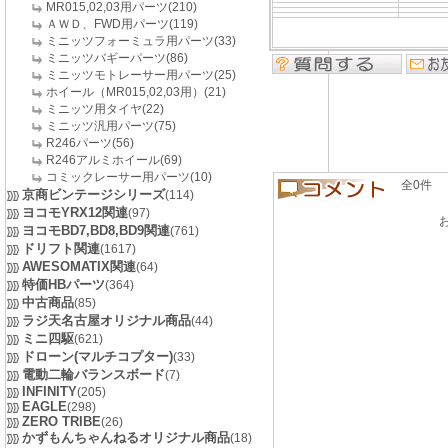
MR015,02,03用パーツ(210)
ＡＷＤ、FWD用パーツ(119)
ミニッツフォーミュラ用パーツ(33)
ミニッツバギーパーツ(86)
ミニッツモトレーサー用パーツ(25)
ホイール（MR015,02,03用）(21)
ミニッツ用タイヤ(22)
ミニッツ汎用パーツ(75)
R246パーツ(56)
R246アルミホイール(69)
コミックレーサー用パーツ(10)
全0件 良い
京商ビンテージシリーズ
(114)
ヨコモYRX12関連
(97)
ヨコモBD7,BD8,BD9関連
(761)
ドリフト関連
(1617)
AWESOMATIX関連
(64)
特価HBパーツ
(364)
中古商品
(85)
ラジ天名古屋オリジナル商品
(44)
ミニ四駆
(621)
ドローン(マルチコプター)
(33)
電動二輪バランスボード
(7)
INFINITY
(205)
EAGLE
(298)
ZERO TRIBE
(26)
かずもんちゃんねるオリジナル商品
(18)