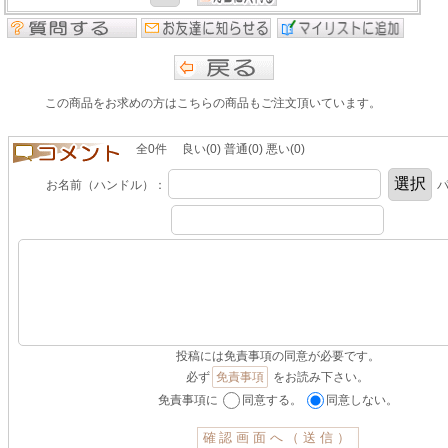
この商品をお求めの方はこちらの商品もご注文頂いています。
全0件 良い(0) 普通(0) 悪い(0)
お名前（ハンドル）：
パ
投稿には免責事項の同意が必要です。
必ず
免責事項
をお読み下さい。
免責事項に
同意する。
同意しない。