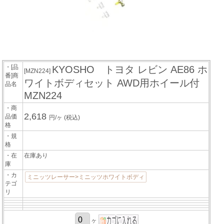
・[品
KYOSHO トヨタ レビン AE86 ホ
[MZN224]
番]商
ワイトボディセット AWD用ホイール付
品名
MZN224
・商
2,618
品価
円/ヶ
(税込)
格
・規
格
・在
在庫あり
庫
・カ
ミニッツレーサー>ミニッツホワイトボディ
テゴ
リ
ヶ