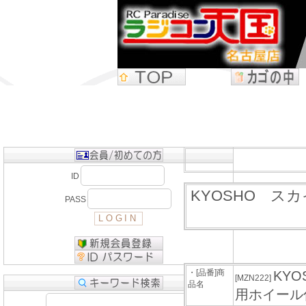
ID
KYOSHO スカ
PASS
・[品番]商
KYO
[MZN222]
品名
用ホイール付