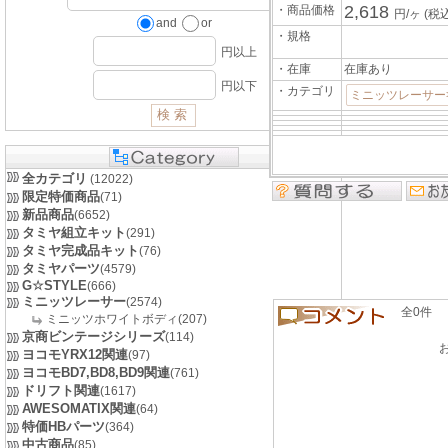
2,618
・商品価格
円/ヶ
(税込
and
or
・規格
円以上
・在庫
在庫あり
円以下
・カテゴリ
ミニッツレーサー
全カテゴリ
(12022)
限定特価商品
(71)
新品商品
(6652)
タミヤ組立キット
(291)
タミヤ完成品キット
(76)
タミヤパーツ
(4579)
G☆STYLE
(666)
ミニッツレーサー
(2574)
全0件 良い
ミニッツホワイトボディ(207)
京商ビンテージシリーズ
(114)
ヨコモYRX12関連
(97)
ヨコモBD7,BD8,BD9関連
(761)
ドリフト関連
(1617)
AWESOMATIX関連
(64)
特価HBパーツ
(364)
中古商品
(85)