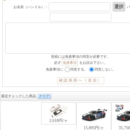
お名前（ハンドル）：
パ
投稿には免責事項の同意が必要です。
必ず
免責事項
をお読み下さい。
免責事項に
同意する。
同意しない。
最近チェックした商品
クリア