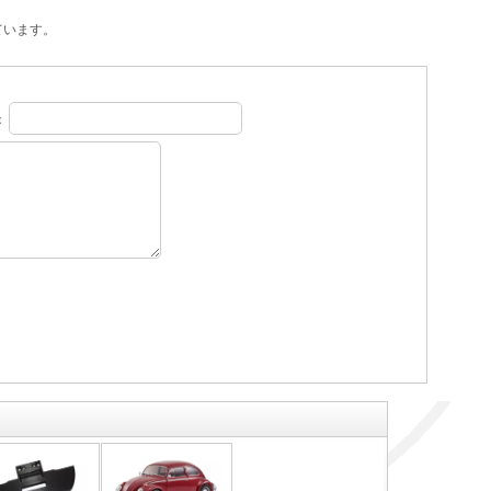
ています。
：
。