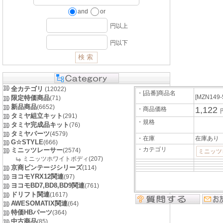
and
or
円以上
円以下
全カテゴリ
(12022)
・[品番]商品名
[MZN149-
限定特価商品
(71)
新品商品
(6652)
1,122
・商品価格
タミヤ組立キット
(291)
・規格
タミヤ完成品キット
(76)
タミヤパーツ
(4579)
・在庫
在庫あり
G☆STYLE
(666)
・カテゴリ
ミニッツレーサー
(2574)
ミニッツ
ミニッツホワイトボディ(207)
京商ビンテージシリーズ
(114)
ヨコモYRX12関連
(97)
ヨコモBD7,BD8,BD9関連
(761)
ドリフト関連
(1617)
AWESOMATIX関連
(64)
特価HBパーツ
(364)
中古商品
(85)