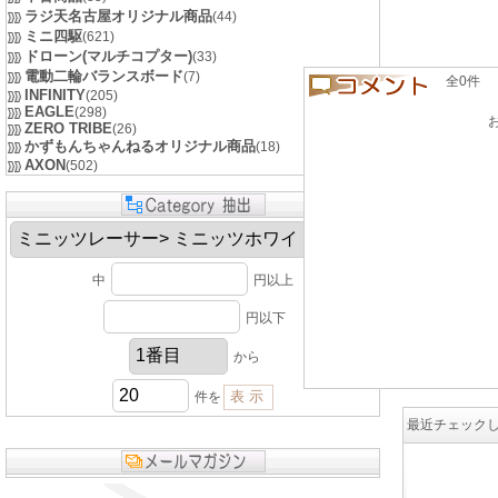
ラジ天名古屋オリジナル商品
(44)
ミニ四駆
(621)
ドローン(マルチコプター)
(33)
電動二輪バランスボード
(7)
全0件 良い
INFINITY
(205)
EAGLE
(298)
ZERO TRIBE
(26)
かずもんちゃんねるオリジナル商品
(18)
AXON
(502)
中
円以上
円以下
から
件を
最近チェック