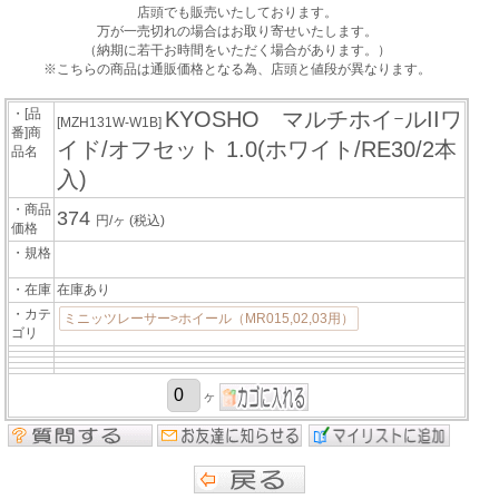
店頭でも販売いたしております。
万が一売切れの場合はお取り寄せいたします。
（納期に若干お時間をいただく場合があります。）
※こちらの商品は通販価格となる為、店頭と値段が異なります。
・[品
KYOSHO マルチホイｰルIIワ
[MZH131W-W1B]
番]商
イド/オフセット 1.0(ホワイト/RE30/2本
品名
入)
・商品
374
円/ヶ
(税込)
価格
・規格
・在庫
在庫あり
・カテ
ミニッツレーサー>ホイール（MR015,02,03用）
ゴリ
ヶ