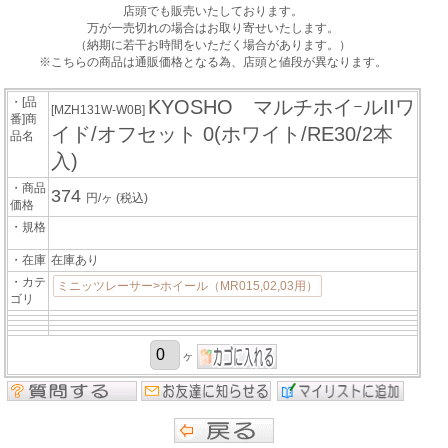
店頭でも販売いたしております。
万が一売切れの場合はお取り寄せいたします。
（納期に若干お時間をいただく場合があります。）
※こちらの商品は通販価格となる為、店頭と値段が異なります。
・[品
KYOSHO マルチホイｰルIIワ
[MZH131W-W0B]
番]商
イド/オフセット 0(ホワイト/RE30/2本
品名
入)
・商品
374
円/ヶ
(税込)
価格
・規格
・在庫
在庫あり
・カテ
ミニッツレーサー>ホイール（MR015,02,03用）
ゴリ
ヶ