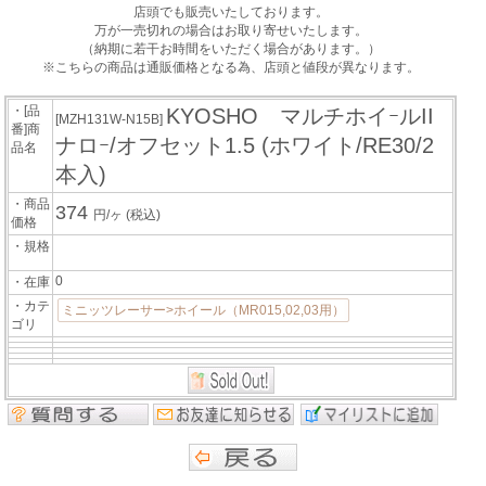
店頭でも販売いたしております。
万が一売切れの場合はお取り寄せいたします。
（納期に若干お時間をいただく場合があります。）
※こちらの商品は通販価格となる為、店頭と値段が異なります。
・[品
KYOSHO マルチホイｰルII
[MZH131W-N15B]
番]商
ナロｰ/オフセット1.5 (ホワイト/RE30/2
品名
本入)
・商品
374
円/ヶ
(税込)
価格
・規格
0
・在庫
・カテ
ミニッツレーサー>ホイール（MR015,02,03用）
ゴリ