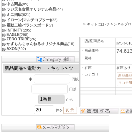
中古商品
(85)
ラジ天名古屋オリジナル商品
(44)
ミニ四駆
(621)
ドローン(マルチコプター)
(33)
※ キットには2チャンネルプ
電動二輪バランスボード
(7)
INFINITY
(205)
EAGLE
(298)
ZERO TRIBE
(26)
・[品番]商品名
[MSR-01
かずもんちゃんねるオリジナル商品
(18)
AXON
(502)
74,61
・商品価格
・規格
・在庫
在庫あり
・カテゴリ
新品商品
中
円以上
ヨコモBD
円以下
から
件を