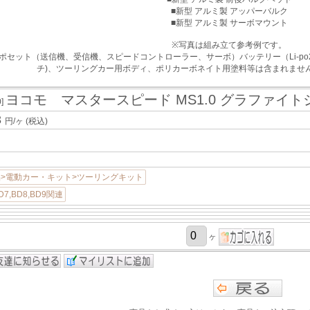
■新型 アルミ製 アッパーバルク
■新型 アルミ製 サーボマウント
※写真は組み立て参考例です。
ロポセット（送信機、受信機、スピードコントローラー、サーボ）バッテリー（Li-p
チ)、ツーリングカー用ボディ、ポリカーボネイト用塗料等は含まれませ
ヨコモ マスタースピード MS1.0 グラファイ
0]
3
円/ヶ
(税込)
>電動カー・キット>ツーリングキット
7,BD8,BD9関連
ヶ