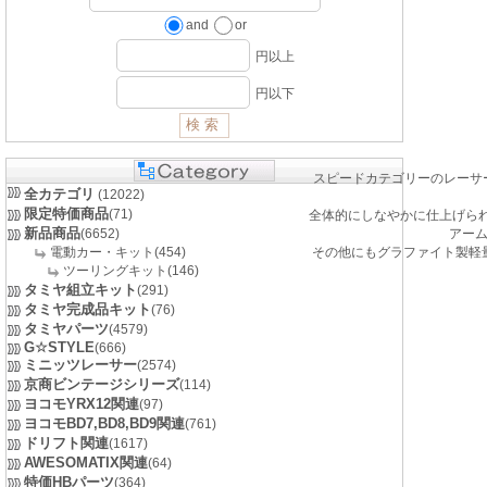
and
or
円以上
円以下
スピードカテゴリーのレーサー
全カテゴリ
(12022)
限定特価商品
(71)
全体的にしなやかに仕上げられ
新品商品
(6652)
アー
電動カー・キット(454)
その他にもグラファイト製軽量
ツーリングキット(146)
タミヤ組立キット
(291)
タミヤ完成品キット
(76)
タミヤパーツ
(4579)
G☆STYLE
(666)
ミニッツレーサー
(2574)
京商ビンテージシリーズ
(114)
ヨコモYRX12関連
(97)
ヨコモBD7,BD8,BD9関連
(761)
ドリフト関連
(1617)
AWESOMATIX関連
(64)
特価HBパーツ
(364)