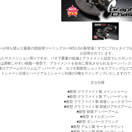
が待ち望んだ最新の競技用ツーリングカーMS1.0が新登場！すでにプロトタイプ
が証明されています。
たサスペンション周りですが、バネ下重量の低減とアライメント設定でレスポンスの
ムは調整しやすい樹脂一体型で、アライメントを自在に変化させられるターンバック
ロアアームやスリムなアッパーデッキ、ヨコモ製新型ショック＆スプリングなどで
トシャーシ仕様とハードアルミシャーシ仕様の2種をラインナップいたしますので
主な仕様
■新型 グラファイト製 メインシャーシ
■新型 グラファイト製 アッパーデッキ
■新型 グラファイト製 前後ショックタワー
■新型 グラファイト製 前後ロアサスアーム
■新型 前後アッパーアーム
■新型 オイルダンパー
■新型 ダンパースプリング
■新型 アルミ製 モーターマウント
■新型 アルミ製 前後バルクヘッド