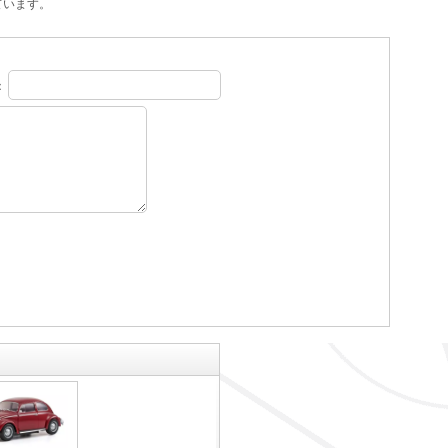
ています。
：
。