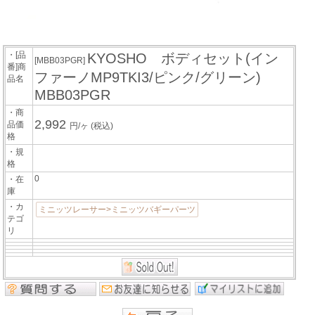
・[品
KYOSHO ボディセット(イン
[MBB03PGR]
番]商
ファーノMP9TKI3/ピンク/グリーン)
品名
MBB03PGR
・商
2,992
品価
円/ヶ
(税込)
格
・規
格
0
・在
庫
・カ
ミニッツレーサー>ミニッツバギーパーツ
テゴ
リ