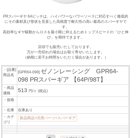
PRスパーギヤ 64ピッチは、ハイパワーなパワーソースに対応すべく徹底的
にその素材及び形状を見直した高精度で耐久性の高い最高のスパーギヤで
す。
高効率なギヤ駆動からロスを最小限に抑えるためトップスピードの「ひと伸
び」を期待できます。
店頭でも販売いたしております。
万が一売切れの場合はお取り寄せいたします。
（納期に若干お時間をいただく場合があります。）
・[品番]
ゼノンレーシング GPR64-
[GPR64-098]
商品名
098 PRスパーギア 【64P/98T】
・商品
513
円/ヶ
(税込)
価格
・規格
・在庫
在庫あり
・カテ
新品商品>汎用パーツ>スパーギア
ゴリ