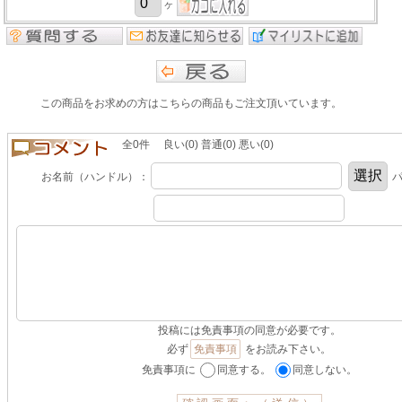
ヶ
この商品をお求めの方はこちらの商品もご注文頂いています。
全0件 良い(0) 普通(0) 悪い(0)
お名前（ハンドル）：
パ
投稿には免責事項の同意が必要です。
必ず
免責事項
をお読み下さい。
免責事項に
同意する。
同意しない。